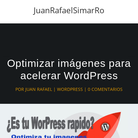
JuanRafaelSimarRo
Optimizar imágenes para
acelerar WordPress
POR
JUAN RAFAEL
|
WORDPRESS
|
0 COMENTARIOS